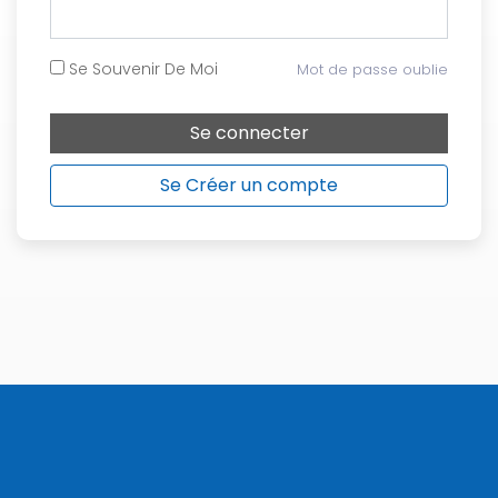
Dans une Afrique ou un fossé
trop grand existe encore entre
les besoins de santé des
populations et les
professionnels de la santé
disponible, Pharma Dream
ambitionne de réduire cette
fracture au moyen des nouvelles technologies : Une application
simple et facile d'utilisation ou la bonne information
disponible,fera toute la différence. La différence pour le patient