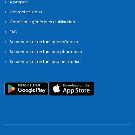
© 2019 Pharma Dream | All Right Reserved
Powered by :
N-Y
Corp