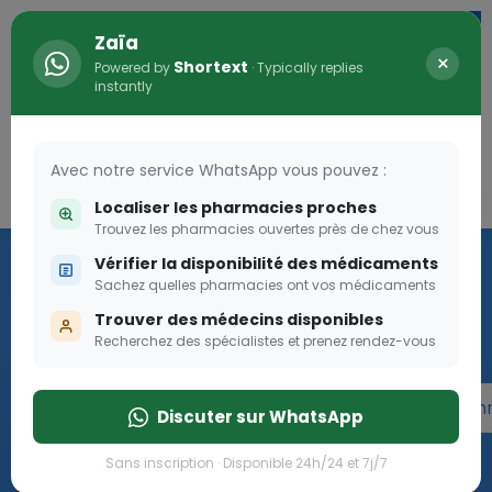
Zaïa
×
Shortext
Powered by
· Typically replies
instantly
Avec notre service WhatsApp vous pouvez :
Connexion
0
Localiser les pharmacies proches
Trouvez les pharmacies ouvertes près de chez vous
Programme OLGA-ESTHER
Vérifier la disponibilité des médicaments
Sachez quelles pharmacies ont vos médicaments
Rejoignez le programme Olga Esther pour les femmes
Trouver des médecins disponibles
enceintes
Recherchez des spécialistes et prenez rendez-vous
Rejoignez le programme Olga Esther pour les fe
Discuter sur WhatsApp
Sans inscription · Disponible 24h/24 et 7j/7