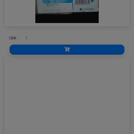
Qté :