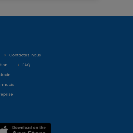
Contactez-nous
tion
FAQ
decin
armacie
reprise