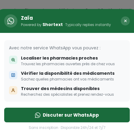
icaments
Pharmacies
Médecins
Conseil Santé
Vaccin
Zaïa
×
Shortext
Powered by
· Typically replies instantly
arma Dream
ombent à pique!
Avec notre service WhatsApp vous pouvez :
Localiser les pharmacies proches
Trouvez les pharmacies ouvertes près de chez vous
Vérifier la disponibilité des médicaments
Sachez quelles pharmacies ont vos médicaments
Trouver des médecins disponibles
Recherchez des spécialistes et prenez rendez-vous
Discuter sur WhatsApp
Sans inscription · Disponible 24h/24 et 7j/7