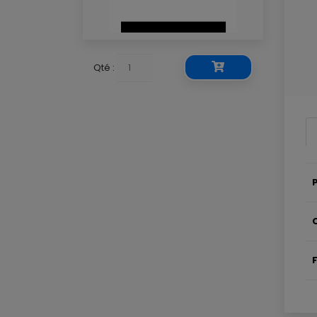
Qté :
P