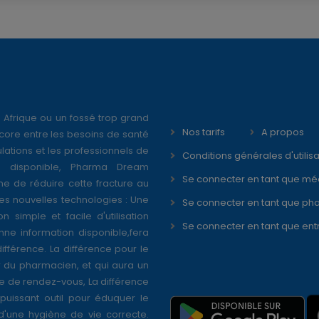
 Afrique ou un fossé trop grand
Nos tarifs
A propos
core entre les besoins de santé
ations et les professionnels de
Conditions générales d'utilisa
é disponible, Pharma Dream
Se connecter en tant que mé
ne de réduire cette fracture au
s nouvelles technologies : Une
Se connecter en tant que ph
on simple et facile d'utilisation
Se connecter en tant que ent
nne information disponible,fera
différence. La différence pour le
r du pharmacien, et qui aura un
se de rendez-vous, La différence
puissant outil pour éduquer le
 d'une hygiène de vie correcte.