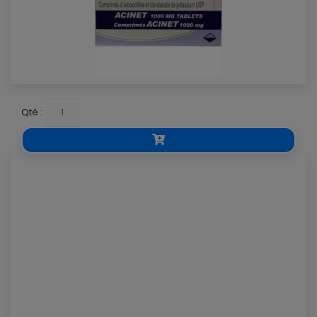
Qté :