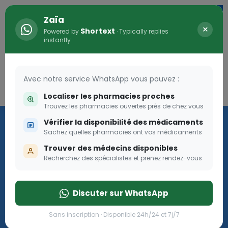
Zaïa
×
Shortext
Powered by
· Typically replies
instantly
Avec notre service WhatsApp vous pouvez :
Connexion
0
Localiser les pharmacies proches
Trouvez les pharmacies ouvertes près de chez vous
Les aides sociales Pharma
Vérifier la disponibilité des médicaments
Dream
Sachez quelles pharmacies ont vos médicaments
Trouver des médecins disponibles
Recherchez des spécialistes et prenez rendez-vous
Les aides sociales Pharma Dream, des aides qui tombent à
pique!
Discuter sur WhatsApp
Go
Sans inscription · Disponible 24h/24 et 7j/7