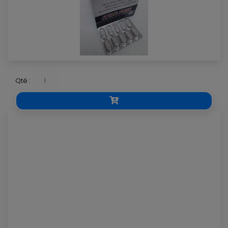
Qté :