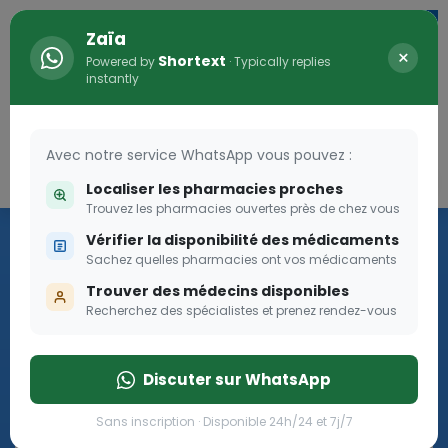
Zaïa
×
Shortext
Powered by
· Typically replies
instantly
Avec notre service WhatsApp vous pouvez :
Connexion
0
Localiser les pharmacies proches
Trouvez les pharmacies ouvertes près de chez vous
Les aides sociales Pharma
Vérifier la disponibilité des médicaments
Dream
Sachez quelles pharmacies ont vos médicaments
Trouver des médecins disponibles
Recherchez des spécialistes et prenez rendez-vous
Les aides sociales Pharma Dream, des aides qui tombent à
pique!
Discuter sur WhatsApp
Go
Sans inscription · Disponible 24h/24 et 7j/7