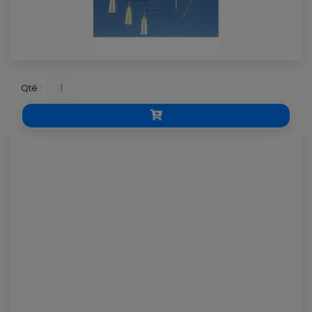
Qté :