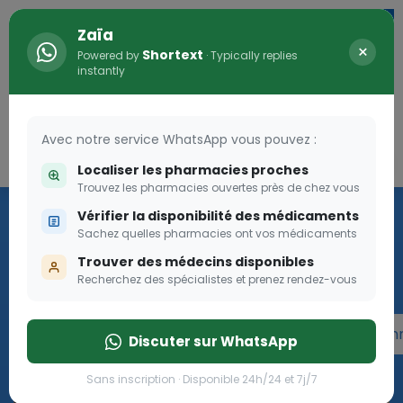
Zaïa
×
Shortext
Powered by
· Typically replies
instantly
Avec notre service WhatsApp vous pouvez :
Connexion
0
Localiser les pharmacies proches
Trouvez les pharmacies ouvertes près de chez vous
Programme OLGA-ESTHER
Vérifier la disponibilité des médicaments
Sachez quelles pharmacies ont vos médicaments
Rejoignez le programme Olga Esther pour les femmes
Trouver des médecins disponibles
enceintes
Recherchez des spécialistes et prenez rendez-vous
Rejoignez le programme Olga Esther pour les fe
Discuter sur WhatsApp
Sans inscription · Disponible 24h/24 et 7j/7