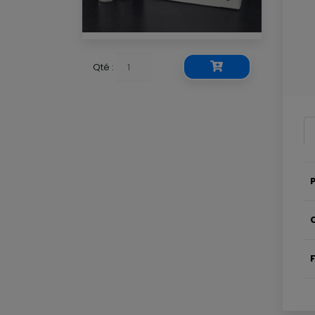
Qté :
P