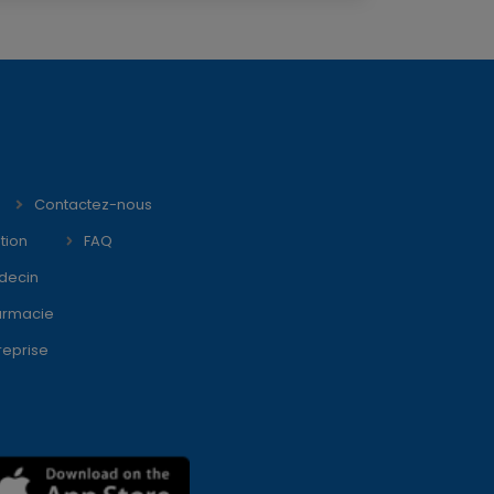
Contactez-nous
tion
FAQ
decin
armacie
reprise