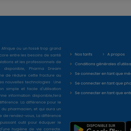
 Afrique ou un fossé trop grand
Nos tarifs
A propos
core entre les besoins de santé
ations et les professionnels de
Conditions générales d'utilisa
é disponible, Pharma Dream
Se connecter en tant que mé
ne de réduire cette fracture au
s nouvelles technologies : Une
Se connecter en tant que ph
on simple et facile d'utilisation
Se connecter en tant que ent
nne information disponible,fera
différence. La différence pour le
r du pharmacien, et qui aura un
se de rendez-vous, La différence
puissant outil pour éduquer le
 d'une hygiène de vie correcte.