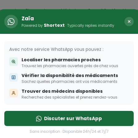
icaments
Pharmacies
Médecins
Conseil Santé
Vaccin
Zaïa
×
Shortext
Powered by
· Typically replies instantly
arma Dream
ombent à pique!
Avec notre service WhatsApp vous pouvez :
Localiser les pharmacies proches
Trouvez les pharmacies ouvertes près de chez vous
Vérifier la disponibilité des médicaments
Sachez quelles pharmacies ont vos médicaments
Trouver des médecins disponibles
Recherchez des spécialistes et prenez rendez-vous
Discuter sur WhatsApp
Sans inscription · Disponible 24h/24 et 7j/7