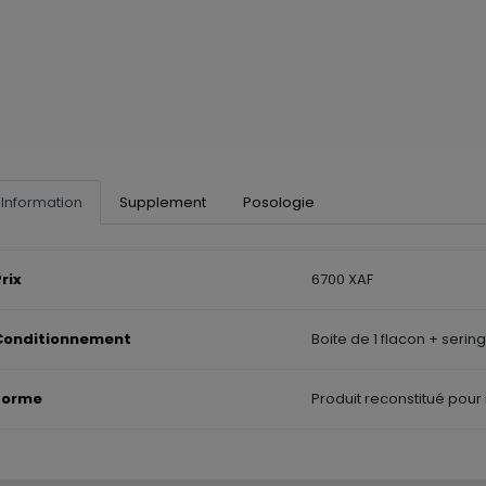
Information
Supplement
Posologie
rix
6700 XAF
Conditionnement
Boite de 1 flacon + serin
Forme
Produit reconstitué pour 