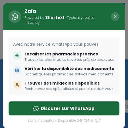
Zaïa
×
Shortext
Powered by
· Typically replies
instantly
Avec notre service WhatsApp vous pouvez :
Connexion
0
Localiser les pharmacies proches
Trouvez les pharmacies ouvertes près de chez vous
Programme OLGA-ESTHER
Vérifier la disponibilité des médicaments
Sachez quelles pharmacies ont vos médicaments
Rejoignez le programme Olga Esther pour les femmes
Trouver des médecins disponibles
enceintes
Recherchez des spécialistes et prenez rendez-vous
Rejoignez le programme Olga Esther pour les fe
Discuter sur WhatsApp
Sans inscription · Disponible 24h/24 et 7j/7