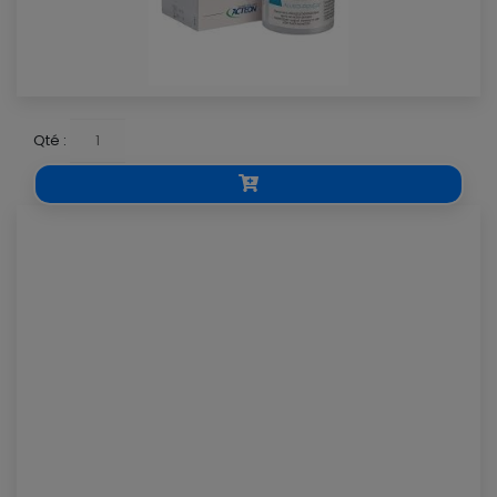
Qté :