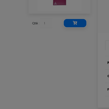
Qté :
P