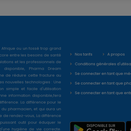
 Afrique ou un fossé trop grand
Nos tarifs
A propos
core entre les besoins de santé
ations et les professionnels de
Conditions générales d'utilisa
é disponible, Pharma Dream
Se connecter en tant que mé
ne de réduire cette fracture au
s nouvelles technologies : Une
Se connecter en tant que ph
on simple et facile d'utilisation
Se connecter en tant que ent
nne information disponible,fera
différence. La différence pour le
r du pharmacien, et qui aura un
se de rendez-vous, La différence
puissant outil pour éduquer le
 d'une hygiène de vie correcte.