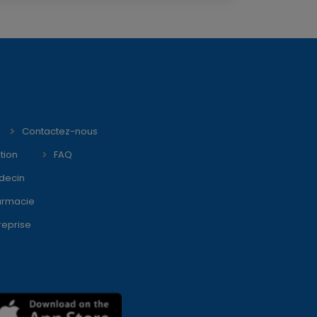
Contactez-nous
tion
FAQ
decin
armacie
reprise