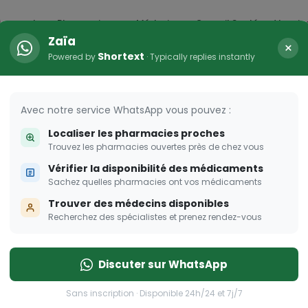
icaments
Pharmacies
Médecins
Conseil Santé
Vaccin
Zaïa
×
Shortext
Powered by
· Typically replies instantly
HER
s femmes enceintes
Avec notre service WhatsApp vous pouvez :
Localiser les pharmacies proches
 pour les femmes enceintes
Trouvez les pharmacies ouvertes près de chez vous
Vérifier la disponibilité des médicaments
Sachez quelles pharmacies ont vos médicaments
Trouver des médecins disponibles
Recherchez des spécialistes et prenez rendez-vous
Discuter sur WhatsApp
Sans inscription · Disponible 24h/24 et 7j/7