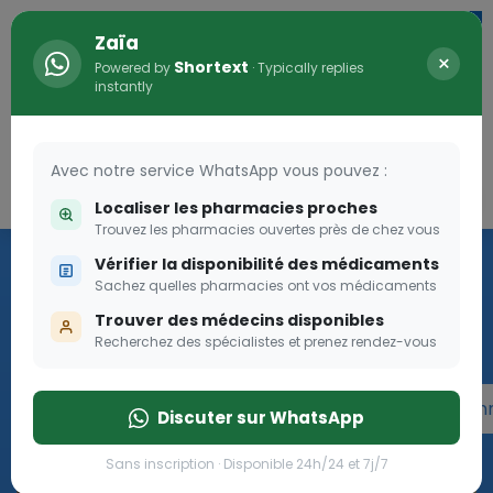
Zaïa
×
Shortext
Powered by
· Typically replies
instantly
Avec notre service WhatsApp vous pouvez :
Connexion
0
Localiser les pharmacies proches
Trouvez les pharmacies ouvertes près de chez vous
Programme OLGA-ESTHER
Vérifier la disponibilité des médicaments
Sachez quelles pharmacies ont vos médicaments
Rejoignez le programme Olga Esther pour les femmes
Trouver des médecins disponibles
enceintes
Recherchez des spécialistes et prenez rendez-vous
Rejoignez le programme Olga Esther pour les fe
Discuter sur WhatsApp
Sans inscription · Disponible 24h/24 et 7j/7