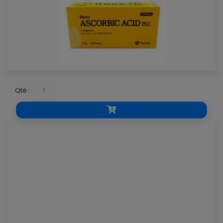
Qté :