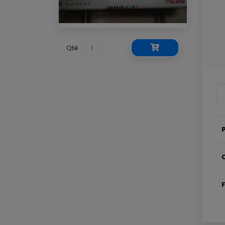
Qté :
P