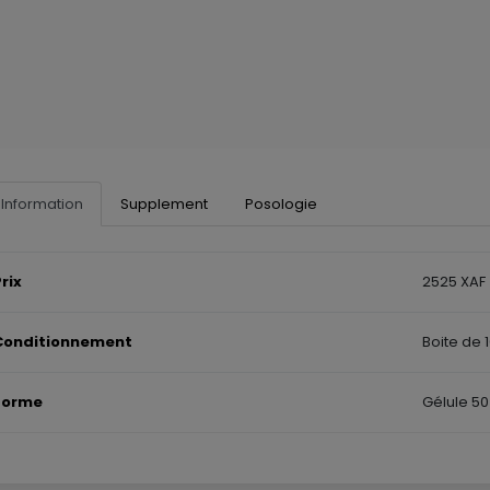
Information
Supplement
Posologie
rix
2525 XAF
Conditionnement
Boite de 
Forme
Gélule 5