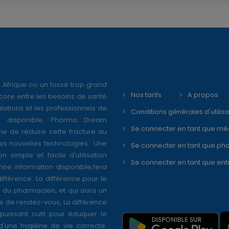
 Afrique ou un fossé trop grand
Nos tarifs
A propos
core entre les besoins de santé
ations et les professionnels de
Conditions générales d'utilisa
é disponible, Pharma Dream
Se connecter en tant que mé
ne de réduire cette fracture au
s nouvelles technologies : Une
Se connecter en tant que ph
on simple et facile d'utilisation
Se connecter en tant que ent
nne information disponible,fera
différence. La différence pour le
r du pharmacien, et qui aura un
se de rendez-vous, La différence
puissant outil pour éduquer le
 d'une hygiène de vie correcte.