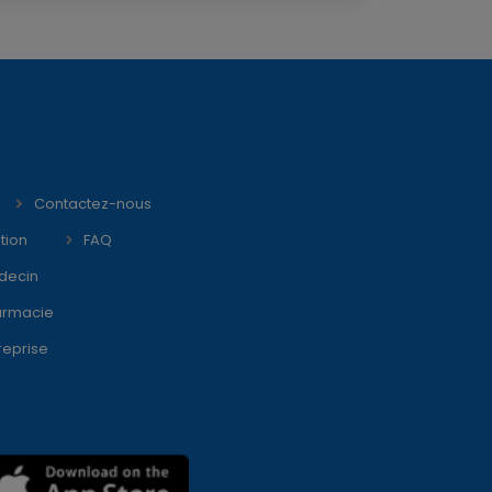
Contactez-nous
tion
FAQ
decin
armacie
reprise