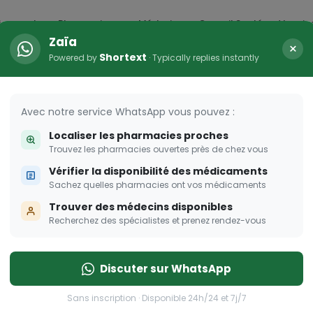
icaments
Pharmacies
Médecins
Conseil Santé
Vaccin
Zaïa
×
Shortext
Powered by
· Typically replies instantly
HER
s femmes enceintes
Avec notre service WhatsApp vous pouvez :
Localiser les pharmacies proches
 pour les femmes enceintes
Trouvez les pharmacies ouvertes près de chez vous
Vérifier la disponibilité des médicaments
Sachez quelles pharmacies ont vos médicaments
Trouver des médecins disponibles
Recherchez des spécialistes et prenez rendez-vous
Discuter sur WhatsApp
Sans inscription · Disponible 24h/24 et 7j/7