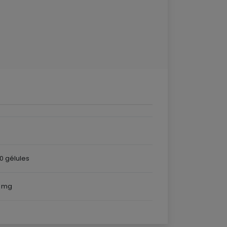
10 gélules
0 mg