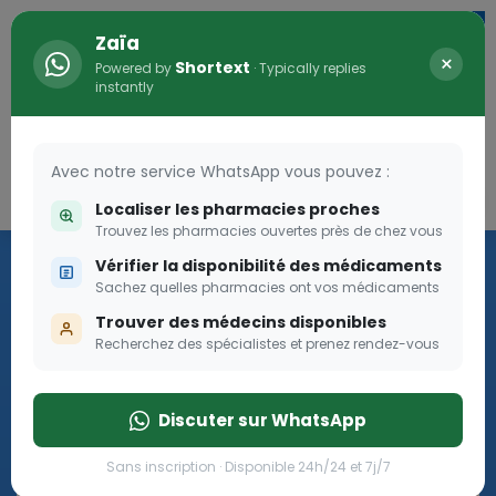
Zaïa
×
Shortext
Powered by
· Typically replies
instantly
Avec notre service WhatsApp vous pouvez :
Connexion
0
Localiser les pharmacies proches
Trouvez les pharmacies ouvertes près de chez vous
Les aides sociales Pharma
Vérifier la disponibilité des médicaments
Dream
Sachez quelles pharmacies ont vos médicaments
Trouver des médecins disponibles
Recherchez des spécialistes et prenez rendez-vous
Les aides sociales Pharma Dream, des aides qui tombent à
pique!
Discuter sur WhatsApp
Go
Sans inscription · Disponible 24h/24 et 7j/7