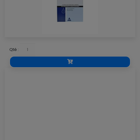
Qté :