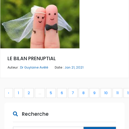
LE BILAN PRENUPTIAL
Auteur :
Dr Guylaine Avélé
Date :
Jan 21, 2021
‹
1
2
...
5
6
7
8
9
10
11
1
Recherche