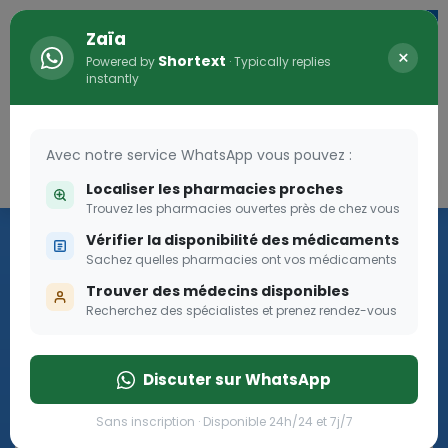
Zaïa
×
Shortext
Powered by
· Typically replies
instantly
Avec notre service WhatsApp vous pouvez :
Connexion
0
Localiser les pharmacies proches
Trouvez les pharmacies ouvertes près de chez vous
Les aides sociales Pharma
Vérifier la disponibilité des médicaments
Dream
Sachez quelles pharmacies ont vos médicaments
Trouver des médecins disponibles
Recherchez des spécialistes et prenez rendez-vous
Les aides sociales Pharma Dream, des aides qui tombent à
pique!
Discuter sur WhatsApp
Go
Sans inscription · Disponible 24h/24 et 7j/7