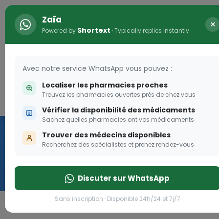
Zaïa
×
Shortext
Powered by
· Typically replies instantly
Avec notre service WhatsApp vous pouvez :
Localiser les pharmacies proches
Trouvez les pharmacies ouvertes près de chez vous
Connexion
Vérifier la disponibilité des médicaments
Programme OLGA-ES
Sachez quelles pharmacies ont vos médicaments
Trouver des médecins disponibles
Rejoignez le programme Olga Esther pou
Recherchez des spécialistes et prenez rendez-vous
enceintes
Discuter sur WhatsApp
Rejoignez le programme Olga Est
Sans inscription · Disponible 24h/24 et 7j/7