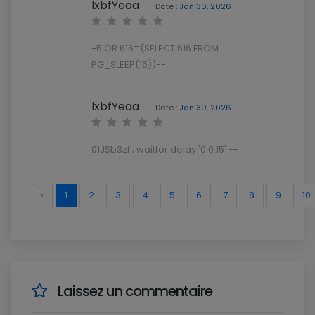
lxbfYeaa
Date :
Jan 30, 2026
-5 OR 616=(SELECT 616 FROM
PG_SLEEP(15))--
lxbfYeaa
Date :
Jan 30, 2026
01JSb3zf'; waitfor delay '0:0:15' --
‹
1
2
3
4
5
6
7
8
9
10
Laissez un commentaire