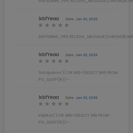
555'||DBMS_PIPE.RECEIVE_MESSAGE(CHR(98)||CHR(9
lxbfYeaa
Date :
Jan 30, 2026
555*DBMS_PIPE.RECEIVE_MESSAGE(CHR(99)||CHR(
lxbfYeaa
Date :
Jan 30, 2026
DcEdpdmm')) OR 965=(SELECT 965 FROM
PG_SLEEP(15))--
lxbfYeaa
Date :
Jan 30, 2026
Ir6j5KeC') OR 386=(SELECT 386 FROM
PG_SLEEP(15))--