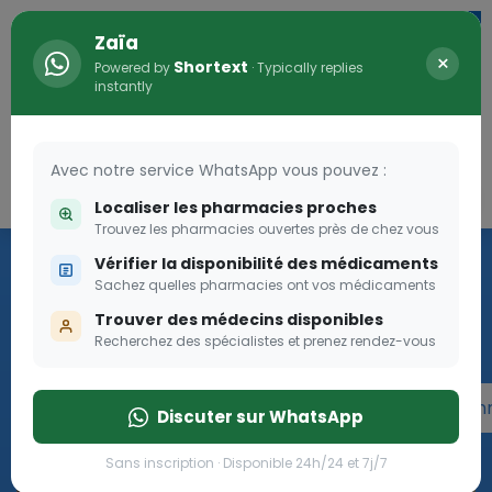
Zaïa
×
Shortext
Powered by
· Typically replies
instantly
Avec notre service WhatsApp vous pouvez :
Connexion
0
Localiser les pharmacies proches
Trouvez les pharmacies ouvertes près de chez vous
Programme OLGA-ESTHER
Vérifier la disponibilité des médicaments
Sachez quelles pharmacies ont vos médicaments
Rejoignez le programme Olga Esther pour les femmes
Trouver des médecins disponibles
enceintes
Recherchez des spécialistes et prenez rendez-vous
Rejoignez le programme Olga Esther pour les fe
Discuter sur WhatsApp
Sans inscription · Disponible 24h/24 et 7j/7