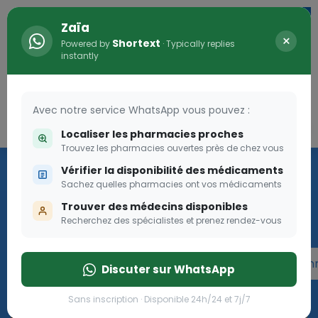
Zaïa
×
Shortext
Powered by
· Typically replies
instantly
Avec notre service WhatsApp vous pouvez :
Connexion
0
Localiser les pharmacies proches
Trouvez les pharmacies ouvertes près de chez vous
Programme OLGA-ESTHER
Vérifier la disponibilité des médicaments
Sachez quelles pharmacies ont vos médicaments
Rejoignez le programme Olga Esther pour les femmes
Trouver des médecins disponibles
enceintes
Recherchez des spécialistes et prenez rendez-vous
Rejoignez le programme Olga Esther pour les fe
Discuter sur WhatsApp
Sans inscription · Disponible 24h/24 et 7j/7