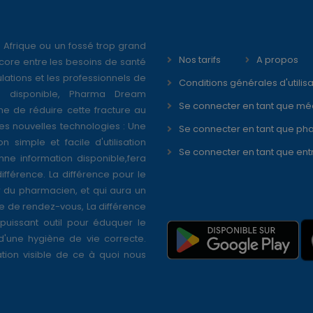
 Afrique ou un fossé trop grand
Nos tarifs
A propos
core entre les besoins de santé
ations et les professionnels de
Conditions générales d'utilisa
é disponible, Pharma Dream
Se connecter en tant que mé
ne de réduire cette fracture au
s nouvelles technologies : Une
Se connecter en tant que ph
on simple et facile d'utilisation
Se connecter en tant que ent
nne information disponible,fera
différence. La différence pour le
r du pharmacien, et qui aura un
se de rendez-vous, La différence
puissant outil pour éduquer le
 d'une hygiène de vie correcte.
tion visible de ce à quoi nous