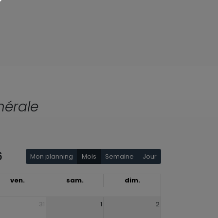
nérale
6
Mon planning
Mois
Semaine
Jour
ven.
sam.
dim.
31
1
2