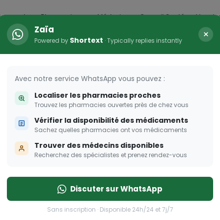
icaments
Pharmacies
Médecins
Conseil Santé
Vaccin
Zaïa
×
Shortext
Powered by
· Typically replies instantly
arma Dream
ombent à pique!
Avec notre service WhatsApp vous pouvez :
Localiser les pharmacies proches
Trouvez les pharmacies ouvertes près de chez vous
Vérifier la disponibilité des médicaments
Sachez quelles pharmacies ont vos médicaments
Trouver des médecins disponibles
Recherchez des spécialistes et prenez rendez-vous
Discuter sur WhatsApp
Sans inscription · Disponible 24h/24 et 7j/7