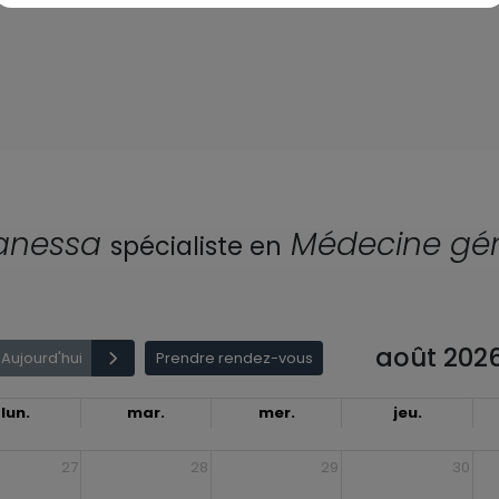
anessa
Médecine gé
spécialiste en
août 202
Aujourd'hui
Prendre rendez-vous
lun.
mar.
mer.
jeu.
27
28
29
30