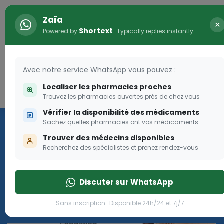
Zaïa
×
Shortext
Powered by
· Typically replies instantly
Avec notre service WhatsApp vous pouvez :
Localiser les pharmacies proches
Connexion
0
Trouvez les pharmacies ouvertes près de chez vous
Vérifier la disponibilité des médicaments
Les aides sociales Pharma
Sachez quelles pharmacies ont vos médicaments
Dream
Trouver des médecins disponibles
Recherchez des spécialistes et prenez rendez-vous
Les aides sociales Pharma Dream, des aides qui tombent à
pique!
Discuter sur WhatsApp
Go
Sans inscription · Disponible 24h/24 et 7j/7