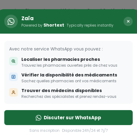
icaments
Pharmacies
Médecins
Conseil Santé
Vaccin
Zaïa
×
Shortext
Powered by
· Typically replies instantly
Avec notre service WhatsApp vous pouvez :
Localiser les pharmacies proches
Trouvez les pharmacies ouvertes près de chez vous
Vérifier la disponibilité des médicaments
Sachez quelles pharmacies ont vos médicaments
Trouver des médecins disponibles
Recherchez des spécialistes et prenez rendez-vous
Discuter sur WhatsApp
Sans inscription · Disponible 24h/24 et 7j/7