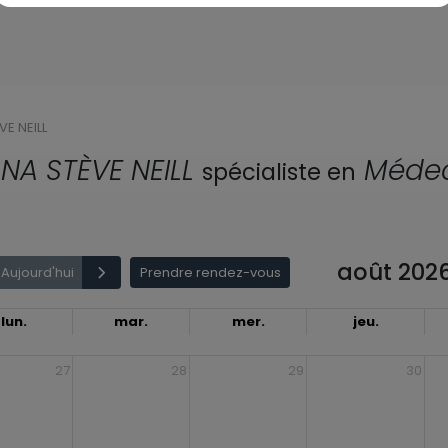
E NEILL
A STÈVE NEILL
Médec
spécialiste en
août 202
Aujourd'hui
Prendre rendez-vous
lun.
mar.
mer.
jeu.
27
28
29
30