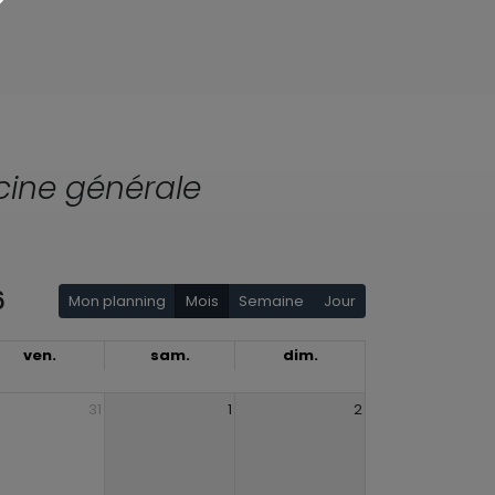
ine générale
6
Mon planning
Mois
Semaine
Jour
ven.
sam.
dim.
31
1
2