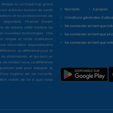
 Afrique ou un fossé trop grand
Nos tarifs
A propos
core entre les besoins de santé
ations et les professionnels de
Conditions générales d'utilisa
é disponible, Pharma Dream
Se connecter en tant que mé
ne de réduire cette fracture au
s nouvelles technologies : Une
Se connecter en tant que ph
on simple et facile d'utilisation
Se connecter en tant que ent
nne information disponible,fera
différence. La différence pour le
r du pharmacien, et qui aura un
se de rendez-vous, La différence
puissant outil pour éduquer le
 d'une hygiène de vie correcte.
tion visible de ce à quoi nous