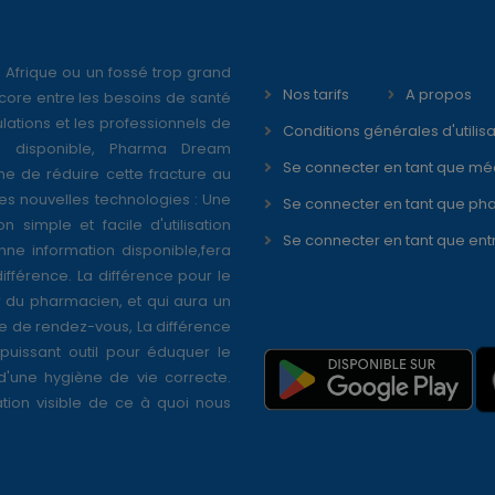
 Afrique ou un fossé trop grand
Nos tarifs
A propos
core entre les besoins de santé
ations et les professionnels de
Conditions générales d'utilisa
é disponible, Pharma Dream
Se connecter en tant que mé
ne de réduire cette fracture au
s nouvelles technologies : Une
Se connecter en tant que ph
on simple et facile d'utilisation
Se connecter en tant que ent
nne information disponible,fera
différence. La différence pour le
r du pharmacien, et qui aura un
se de rendez-vous, La différence
puissant outil pour éduquer le
 d'une hygiène de vie correcte.
tion visible de ce à quoi nous