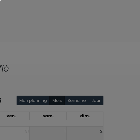
ié
6
Mon planning
Mois
Semaine
Jour
ven.
sam.
dim.
31
1
2