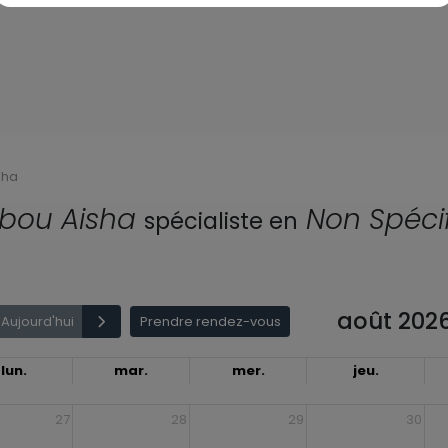
sha
bou Aisha
Non Spécif
spécialiste en
août 202
Aujourd'hui
Prendre rendez-vous
lun.
mar.
mer.
jeu.
27
28
29
30