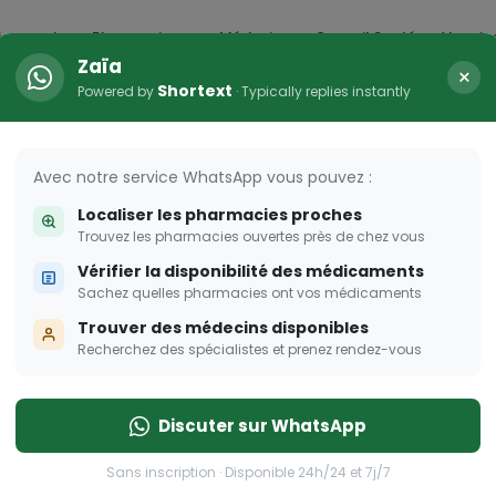
icaments
Pharmacies
Médecins
Conseil Santé
Vaccin
Zaïa
×
Shortext
Powered by
· Typically replies instantly
arma Dream
ombent à pique!
Avec notre service WhatsApp vous pouvez :
Localiser les pharmacies proches
Trouvez les pharmacies ouvertes près de chez vous
Vérifier la disponibilité des médicaments
Sachez quelles pharmacies ont vos médicaments
Trouver des médecins disponibles
Recherchez des spécialistes et prenez rendez-vous
Discuter sur WhatsApp
Sans inscription · Disponible 24h/24 et 7j/7