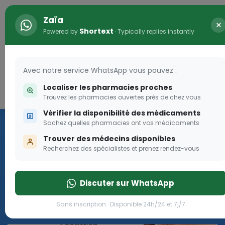
Zaïa
×
Shortext
Powered by
· Typically replies instantly
Avec notre service WhatsApp vous pouvez :
Localiser les pharmacies proches
Connexion
0
Trouvez les pharmacies ouvertes près de chez vous
Vérifier la disponibilité des médicaments
Les aides sociales Pharma
Sachez quelles pharmacies ont vos médicaments
Dream
Trouver des médecins disponibles
Recherchez des spécialistes et prenez rendez-vous
Les aides sociales Pharma Dream, des aides qui tombent à
pique!
Discuter sur WhatsApp
Go
Sans inscription · Disponible 24h/24 et 7j/7