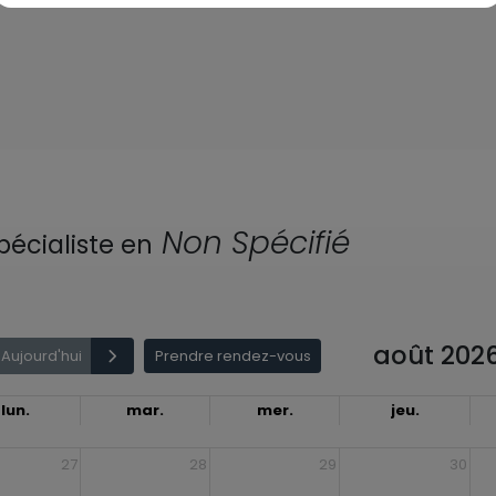
Non Spécifié
pécialiste en
août 202
Aujourd'hui
Prendre rendez-vous
lun.
mar.
mer.
jeu.
27
28
29
30