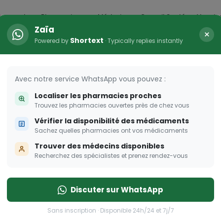
icaments
Pharmacies
Médecins
Conseil Santé
Vaccin
Zaïa
×
Shortext
Powered by
· Typically replies instantly
arma Dream
ombent à pique!
Avec notre service WhatsApp vous pouvez :
Localiser les pharmacies proches
Trouvez les pharmacies ouvertes près de chez vous
Vérifier la disponibilité des médicaments
Sachez quelles pharmacies ont vos médicaments
Trouver des médecins disponibles
Recherchez des spécialistes et prenez rendez-vous
Discuter sur WhatsApp
Sans inscription · Disponible 24h/24 et 7j/7