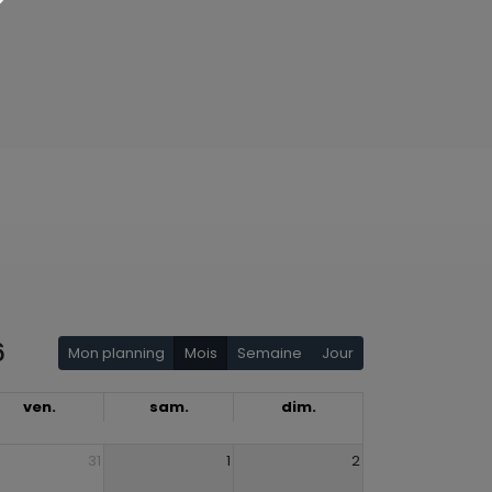
6
Mon planning
Mois
Semaine
Jour
ven.
sam.
dim.
31
1
2