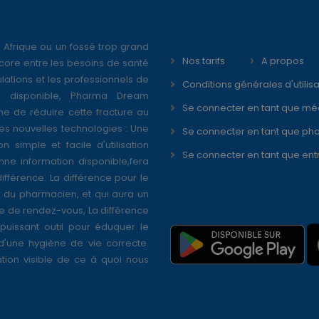
 Afrique ou un fossé trop grand
Nos tarifs
A propos
core entre les besoins de santé
ations et les professionnels de
Conditions générales d'utilisa
é disponible, Pharma Dream
Se connecter en tant que mé
ne de réduire cette fracture au
s nouvelles technologies : Une
Se connecter en tant que ph
on simple et facile d'utilisation
Se connecter en tant que ent
nne information disponible,fera
différence. La différence pour le
r du pharmacien, et qui aura un
se de rendez-vous, La différence
puissant outil pour éduquer le
 d'une hygiène de vie correcte.
tion visible de ce à quoi nous