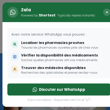
Zaïa
×
Shortext
Powered by
· Typically replies instantly
Avec notre service WhatsApp vous pouvez :
Localiser les pharmacies proches
Connexion
0
Trouvez les pharmacies ouvertes près de chez vous
Vérifier la disponibilité des médicaments
Programme OLGA-ESTHER
Sachez quelles pharmacies ont vos médicaments
Trouver des médecins disponibles
Rejoignez le programme Olga Esther pour les femmes
Recherchez des spécialistes et prenez rendez-vous
enceintes
Discuter sur WhatsApp
Rejoignez le programme Olga Esther pour les fe
Sans inscription · Disponible 24h/24 et 7j/7