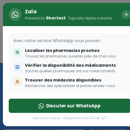
Zaïa
×
Shortext
Powered by
· Typically replies instantly
Avec notre service WhatsApp vous pouvez :
Localiser les pharmacies proches
Connexion
0
Trouvez les pharmacies ouvertes près de chez vous
Vérifier la disponibilité des médicaments
Les aides sociales Pharma
Sachez quelles pharmacies ont vos médicaments
Dream
Trouver des médecins disponibles
Recherchez des spécialistes et prenez rendez-vous
Les aides sociales Pharma Dream, des aides qui tombent à
pique!
Discuter sur WhatsApp
Go
Sans inscription · Disponible 24h/24 et 7j/7