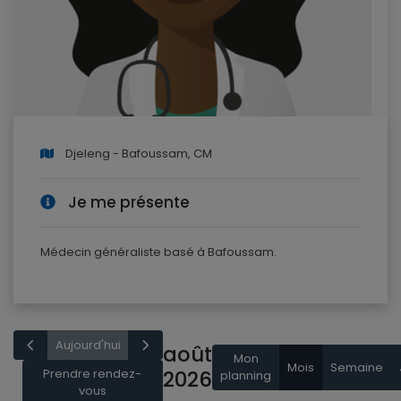
Djeleng - Bafoussam, CM
Je me présente
Médecin généraliste basé à Bafoussam.
Aujourd'hui
août
Mon
Mois
Semaine
Prendre rendez-
2026
planning
vous