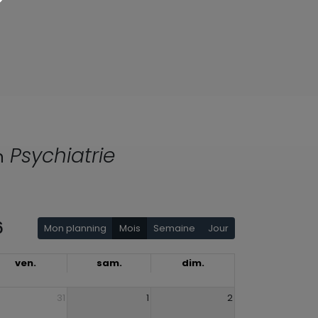
Psychiatrie
n
6
Mon planning
Mois
Semaine
Jour
ven.
sam.
dim.
31
1
2