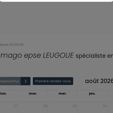
 epse LEUGOUE
amago epse LEUGOUE
spécialiste e
août 202
Aujourd'hui
Prendre rendez-vous
lun.
mar.
mer.
jeu.
27
28
29
30