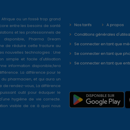
 Afrique ou un fossé trop grand
Nos tarifs
A propos
core entre les besoins de santé
ations et les professionnels de
Conditions générales d'utilisa
é disponible, Pharma Dream
Se connecter en tant que mé
ne de réduire cette fracture au
s nouvelles technologies : Une
Se connecter en tant que ph
on simple et facile d'utilisation
Se connecter en tant que ent
nne information disponible,fera
différence. La différence pour le
r du pharmacien, et qui aura un
se de rendez-vous, La différence
puissant outil pour éduquer le
 d'une hygiène de vie correcte.
tion visible de ce à quoi nous