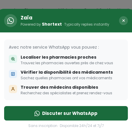
icaments
Pharmacies
Médecins
Conseil Santé
Vaccin
Zaïa
×
Shortext
Powered by
· Typically replies instantly
HER
s femmes enceintes
Avec notre service WhatsApp vous pouvez :
Localiser les pharmacies proches
 pour les femmes enceintes
Trouvez les pharmacies ouvertes près de chez vous
Vérifier la disponibilité des médicaments
Sachez quelles pharmacies ont vos médicaments
Trouver des médecins disponibles
Recherchez des spécialistes et prenez rendez-vous
Discuter sur WhatsApp
Sans inscription · Disponible 24h/24 et 7j/7