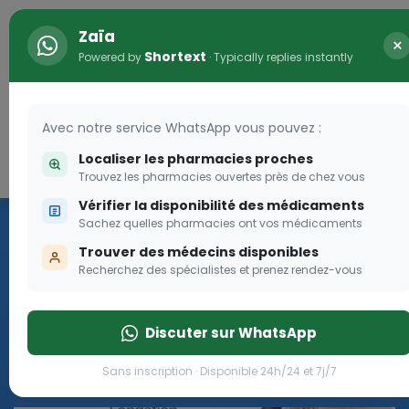
Zaïa
×
Shortext
Powered by
· Typically replies instantly
Avec notre service WhatsApp vous pouvez :
Localiser les pharmacies proches
Connexion
0
Trouvez les pharmacies ouvertes près de chez vous
Vérifier la disponibilité des médicaments
Les aides sociales Pharma
Sachez quelles pharmacies ont vos médicaments
Dream
Trouver des médecins disponibles
Recherchez des spécialistes et prenez rendez-vous
Les aides sociales Pharma Dream, des aides qui tombent à
pique!
Discuter sur WhatsApp
Go
Sans inscription · Disponible 24h/24 et 7j/7