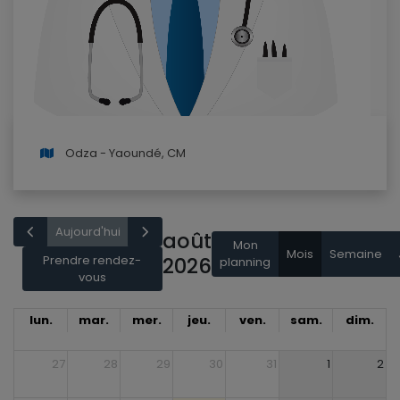
Odza - Yaoundé, CM
Aujourd'hui
août
Mon
Mois
Semaine
Prendre rendez-
2026
planning
vous
lun.
mar.
mer.
jeu.
ven.
sam.
dim.
27
28
29
30
31
1
2