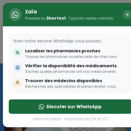
Zaïa
×
Shortext
Powered by
· Typically replies instantly
Avec notre service WhatsApp vous pouvez :
Localiser les pharmacies proches
Connexion
0
Trouvez les pharmacies ouvertes près de chez vous
Vérifier la disponibilité des médicaments
Programme OLGA-ESTHER
Sachez quelles pharmacies ont vos médicaments
Trouver des médecins disponibles
Rejoignez le programme Olga Esther pour les femmes
Recherchez des spécialistes et prenez rendez-vous
enceintes
Discuter sur WhatsApp
Rejoignez le programme Olga Esther pour les fe
Sans inscription · Disponible 24h/24 et 7j/7